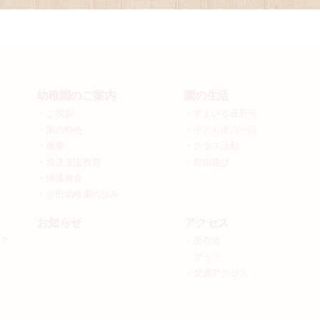
幼稚園のご案内
園の生活
・ご挨拶
・すまいる最新号
・園の特色
・子ども達の一日
・概要
・クラス活動
・発達支援教育
・自由遊び
・保護者会
・立田幼稚園の歩み
お知らせ
アクセス
？
・所在地
・マップ
・交通アクセス