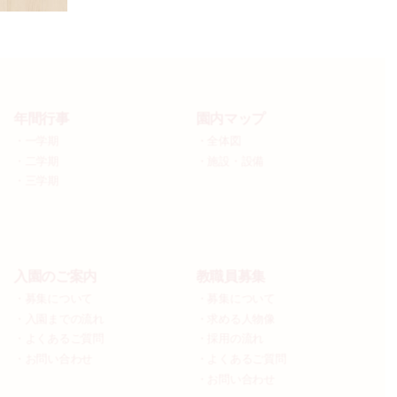
年間行事
園内マップ
・一学期
・全体図
・二学期
・施設・設備
・三学期
入園のご案内
教職員募集
・募集について
・募集について
・入園までの流れ
・求める人物像
・よくあるご質問
・採用の流れ
・お問い合わせ
・よくあるご質問
・お問い合わせ