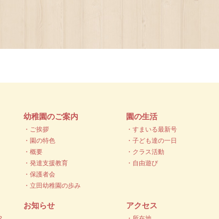
幼稚園のご案内
園の生活
・ご挨拶
・すまいる最新号
・園の特色
・子ども達の一日
・概要
・クラス活動
・発達支援教育
・自由遊び
・保護者会
・立田幼稚園の歩み
お知らせ
アクセス
？
・所在地