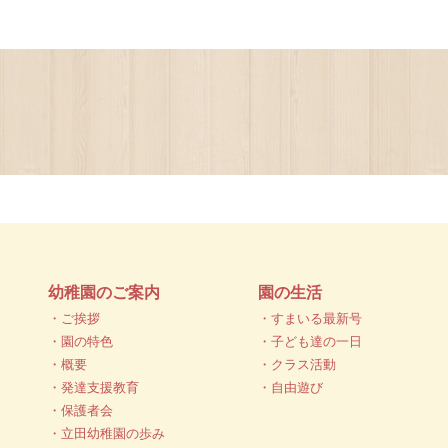
幼稚園のご案内
園の生活
・ご挨拶
・すまいる最新号
・園の特色
・子ども達の一日
・概要
・クラス活動
・発達支援教育
・自由遊び
・保護者会
・立田幼稚園の歩み