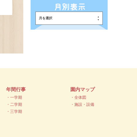
月を選択
年間行事
園内マップ
・一学期
・全体図
・二学期
・施設・設備
・三学期