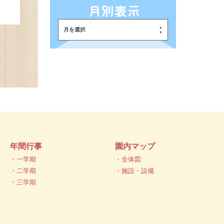
月を選択
年間行事
園内マップ
・一学期
・全体図
・二学期
・施設・設備
・三学期