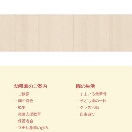
幼稚園のご案内
園の生活
・ご挨拶
・すまいる最新号
・園の特色
・子ども達の一日
・概要
・クラス活動
・発達支援教育
・自由遊び
・保護者会
・立田幼稚園の歩み