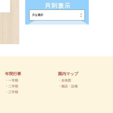
月を選択
年間行事
園内マップ
・一学期
・全体図
・二学期
・施設・設備
・三学期