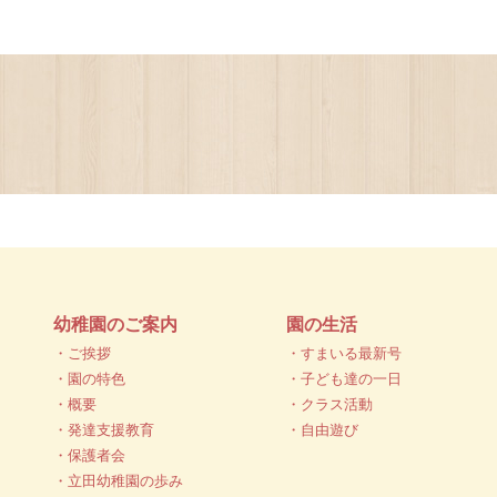
幼稚園のご案内
園の生活
・ご挨拶
・すまいる最新号
・園の特色
・子ども達の一日
・概要
・クラス活動
・発達支援教育
・自由遊び
・保護者会
・立田幼稚園の歩み